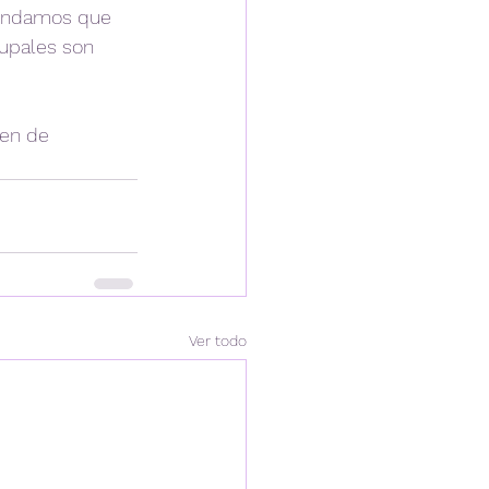
mendamos que 
upales son 
men de 
Ver todo