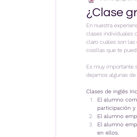
¿Clase gr
En nuestra experienc
clases individuales 
claro cuáles son las
cosillas que te puede
Es muy importante s
dejamos algunas de l
Clases de inglés In
El alumno comi
participación y
El alumno empi
El alumno empi
en ellos.