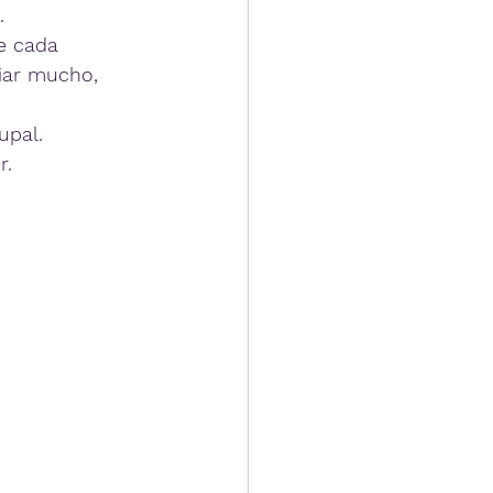
.
e cada 
riar mucho, 
upal.
r.