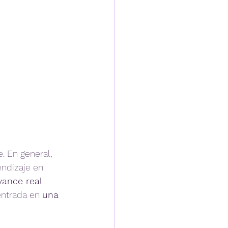
 En general, 
ndizaje en 
vance real 
entrada en 
una 