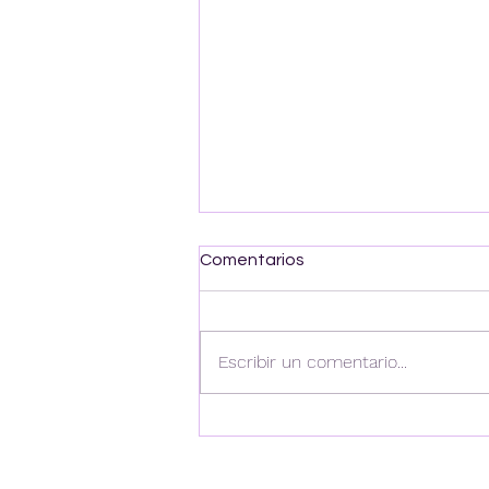
Comentarios
Escribir un comentario...
Mejora tu inglés con
nuestros expertos.