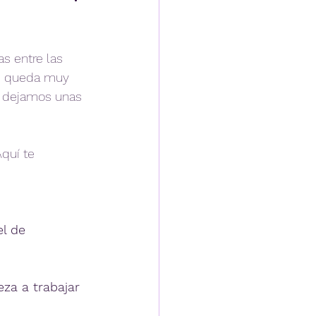
s entre las 
te queda muy 
e dejamos unas 
quí te 
l de 
za a trabajar 