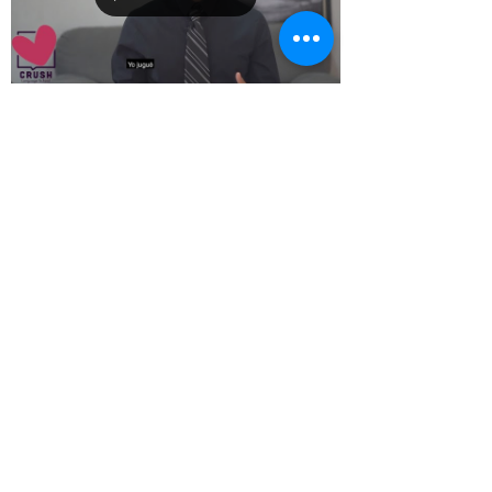
6 mar 2021
1 min de lectura
Simple Past
Breve lección del uso del Pasado Simple en
inglés.
Crush Language Education
info@crushlanguage.com