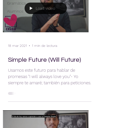
Gramática
Load video
Alumnos
Videos
Noticias
18 mar 2021
1 min de lectura
Simple Future (Will Future)
Usamos este futuro para hablar de
promesas "I will always love you"- Yo
siempre te amaré; también para peticiones y
predicciones. Las...