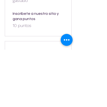
gastado
Inscríbete a nuestro sitio y
gana puntos
10 puntos
03
Canjea
recompensas
Recompensa 5%
30 puntos = 5% de
descuento todos los