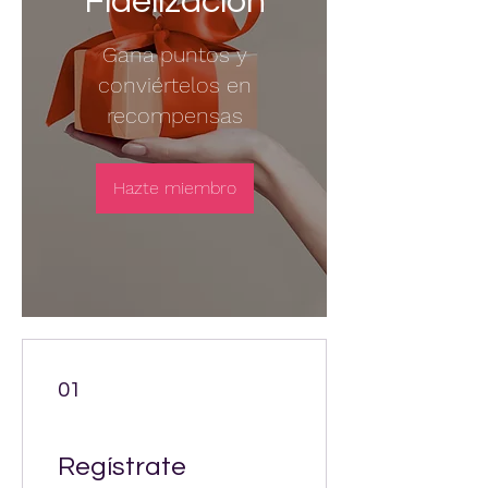
Fidelización
Gana puntos y
conviértelos en
recompensas
Hazte miembro
01
Regístrate