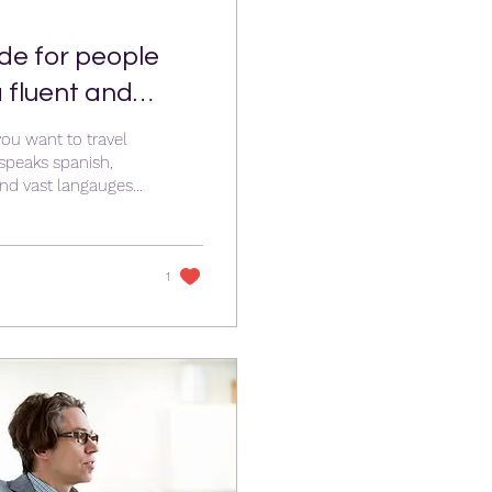
 fluent and
you want to travel
speaks spanish,
and vast langauges
n developed not
de by experienced
and will guide you
l learn all the
1