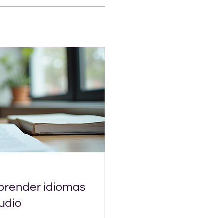
prender idiomas
udio