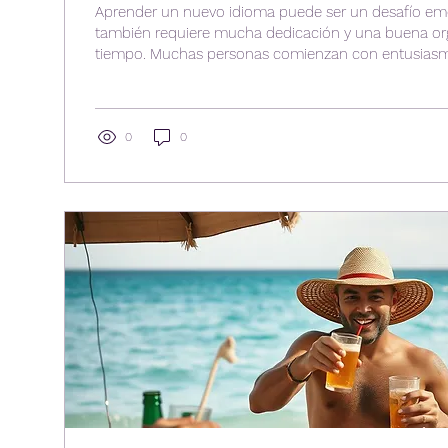
Aprender un nuevo idioma puede ser un desafío em
también requiere mucha dedicación y una buena or
tiempo. Muchas personas comienzan con entusiasmo
enfoque y la motivación debido a métodos poco efect
de descansos adecuados. Este artículo presenta la
para aprender idiomas, combinando hábitos de est
inteligente de los tiempos de descanso para mejorar
0
0
lograr resultados más rápidos y...