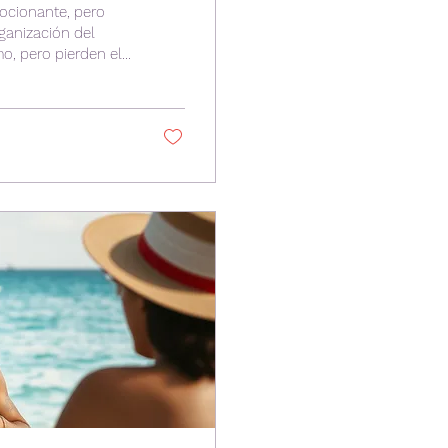
ocionante, pero
ganización del
, pero pierden el
ivos o a la falta
s mejores formas
udio con un manejo
 el enfoque y