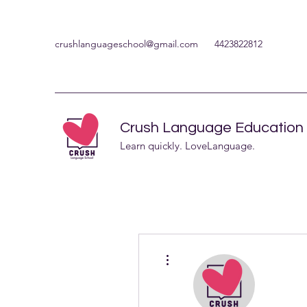
crushlanguageschool@gmail.com
4423822812
Crush Language Education
Learn quickly. LoveLanguage.
More actions