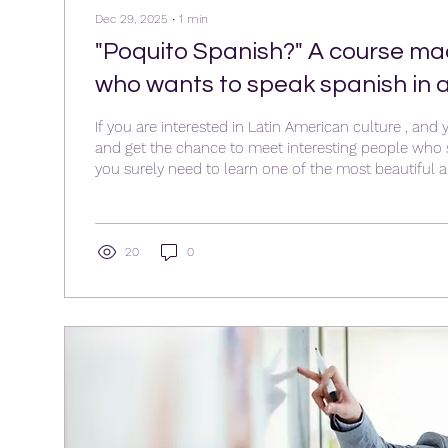
Dec 29, 2025
∙
1
min
"Poquito Spanish?" A course made for people
who wants to speak spanish in a
natural way
If you are interested in Latin American culture , and 
and get the chance to meet interesting people who 
you surely need to learn one of the most beautiful 
in the world, which is Spanish. This course has bee
only by Spanish native speakers, but it was also ma
and commited teachers who has a lot of experience 
through the journey of learning the language. You wil
20
0
grammar, and...