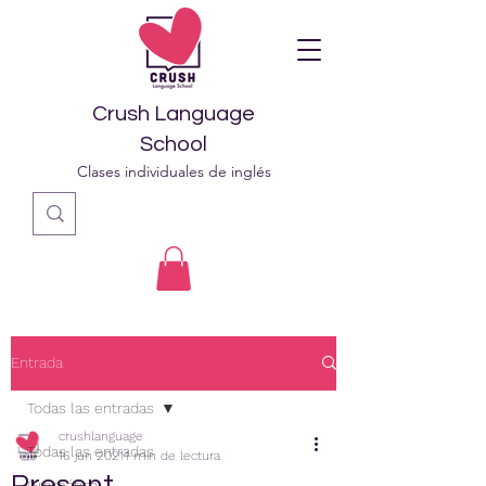
Crush Language
School
Clases individuales de inglés
Entrada
Todas las entradas
crushlanguage
Todas las entradas
16 jun 2021
1 min de lectura
Present
Gramática