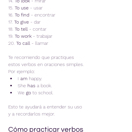
14. 
To look
 - mirar  
15. 
To use
 - usar  
16. 
To find
 - encontrar  
17. 
To give
 - dar  
18. 
To tell
 - contar  
19. 
To work
 - trabajar  
20. 
To call
 - llamar  
Te recomiendo que practiques 
estos verbos en oraciones simples. 
Por ejemplo:  
I 
am
 happy.  
She 
has
 a book.  
We 
go
 to school.  
Esto te ayudará a entender su uso 
y a recordarlos mejor.
Cómo practicar verbos 