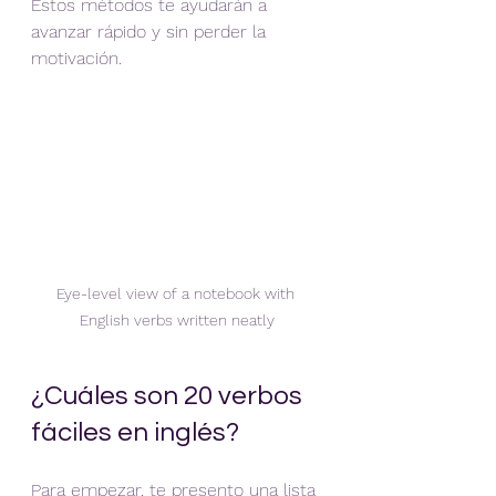
Estos métodos te ayudarán a 
avanzar rápido y sin perder la 
motivación.
Eye-level view of a notebook with 
English verbs written neatly
¿Cuáles son 20 verbos 
fáciles en inglés?
Para empezar, te presento una lista 