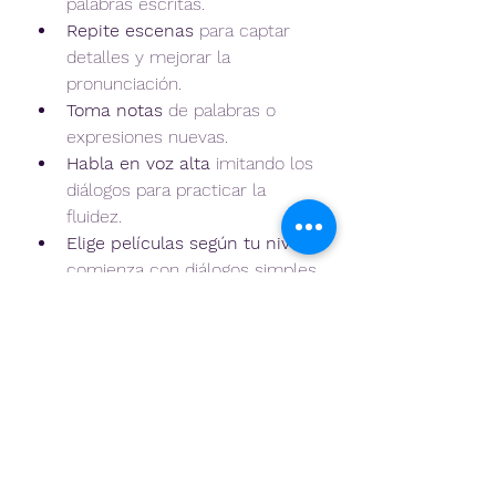
palabras escritas.
Repite escenas
 para captar 
detalles y mejorar la 
pronunciación.
Toma notas
 de palabras o 
expresiones nuevas.
Habla en voz alta
 imitando los 
diálogos para practicar la 
fluidez.
Elige películas según tu nivel
: 
comienza con diálogos simples 
y avanza a los más complejos.
Más allá del cine: 
complementa tu 
aprendizaje
Aunque las películas son una 