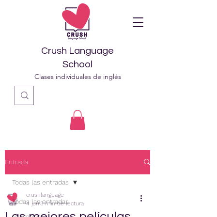
Crush Language
School
Clases individuales de inglés
Entrada
Todas las entradas
crushlanguage
Todas las entradas
4 jun
3 min de lectura
Las mejores películas
Gramática