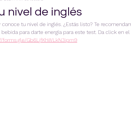
 nivel de inglés
conoce tu nivel de inglés. ¿Estás listo? Te recomenda
bebida para darte energía para este test. Da click en el l
://forms.gle/Gb6LjfKhWLkN3ipm9