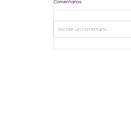
Comentarios
Escribir un comentario...
Mejora tu inglés con
nuestros expertos.