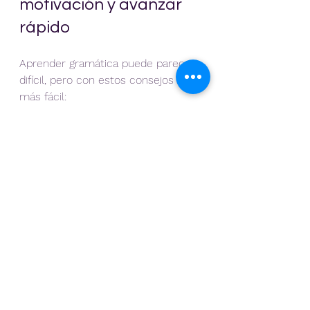
motivación y avanzar 
rápido
Aprender gramática puede parecer 
difícil, pero con estos consejos será 
más fácil:
Establece metas claras
: Por 
ejemplo, aprender un tema por 
semana.
Practica todos los días
: 
Aunque sea 10 minutos, la 
constancia es vital.
Busca apoyo
: Un profesor o 
grupo de estudio puede 
ayudarte a resolver dudas.
Celebra tus logros
: Reconoce 
cada avance para mantenerte 