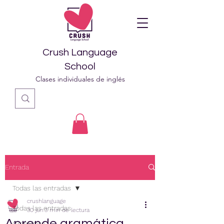
Crush Language
School
Clases individuales de inglés
Entrada
Todas las entradas
crushlanguage
Todas las entradas
30 jun
3 min de lectura
Aprende gramática
Gramática