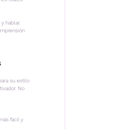
y hablar.  
omprensión 
s
ra su estilo 
ivador. No 
ás fácil y 