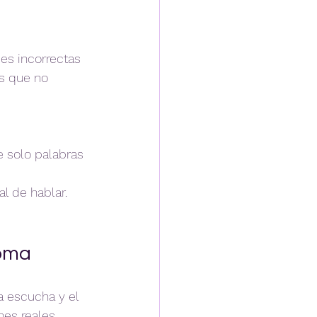
ses incorrectas 
s que no 
 solo palabras 
l de hablar.  
ioma
a escucha y el 
es reales.