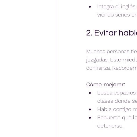
Integra el inglé
viendo series en 
2. Evitar hab
Muchas personas tie
juzgadas. Este miedo 
confianza. Recordem
Cómo mejorar:
Busca espacios 
clases donde se 
Habla contigo m
Recuerda que lo
detenerse.