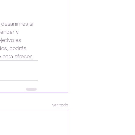
 desanimes si 
render y 
jetivo es 
os, podrás 
 para ofrecer.
Ver todo