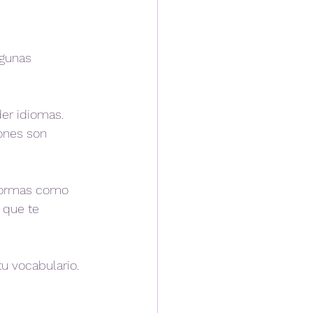
lgunas 
er idiomas. 
ones son 
aformas como 
 que te 
u vocabulario. 