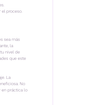
s.  
 el proceso.
és sea más 
nte, la 
tu nivel de 
dades que este 
e. La 
neficiosa. No 
 en práctica lo 