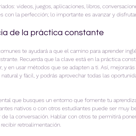
iados: videos, juegos, aplicaciones, libros, conversacione
 con la perfección; lo importante es avanzar y disfrutar
ia de la práctica constante
 comunes te ayudará a que el camino para aprender ingl
strante. Recuerda que la clave está en la práctica consta
r, y en usar métodos que se adapten a ti. Así, mejorarás 
natural y fácil, y podrás aprovechar todas las oportuni
tal que busques un entorno que fomente tu aprendizaj
antes nativos o con otros estudiantes puede ser muy be
de la conversación. Hablar con otros te permitirá poner
recibir retroalimentación.