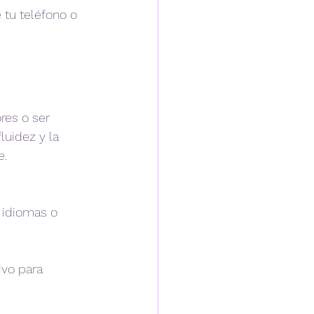
 tu teléfono o 
es o ser 
luidez y la 
e.
 idiomas o 
vo para 